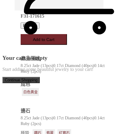
F31-171615
Favorite
Add to Cart
Your cart is empty
產品描述
8.25ct Jade (13pcs)0.17ct Diamond (40pcs)0.14ct
Start adding some beautiful jewelry to your cart!
Ruby (2pcs)
Continue Shopping
成色
白色黃金
邊石
8.25ct Jade (13pcs)0.17ct Diamond (40pcs)0.14ct
Ruby (2pcs)
種類:
鑽石
翡翠
紅寶石