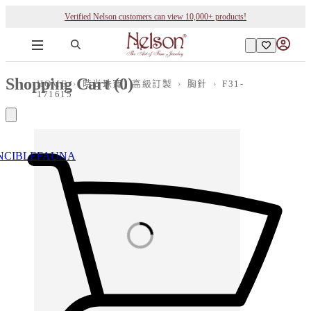
Verified Nelson customers can view 10,000+ products!
Shopping Cart (
0
)
HOME
›
時尚珠寶 | 高級訂製
›
胸針
›
F31-
171615
NCIBLE
FAUNA
Loading images