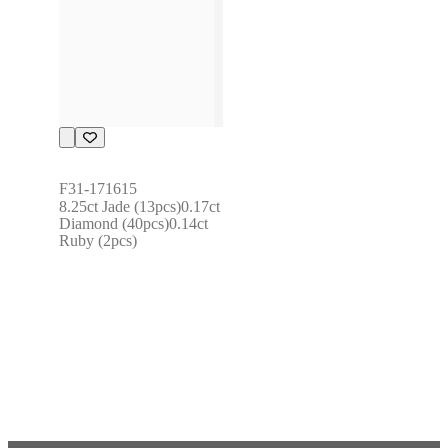
F31-171615
8.25ct Jade (13pcs)0.17ct 
Diamond (40pcs)0.14ct 
Ruby (2pcs)