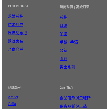
FOR BRIDAL
時尚珠寶 | 高級訂製
求婚戒指
戒指
結婚對戒
耳環
周年紀念戒
吊墜
婚嫁套裝
手鏈 | 手鐲
合併套戒
頸鍊
胸針
男士系列
品牌系列
公司簡介
Atelier
企業傳承與里程碑
Calla
珠寶品質與工藝