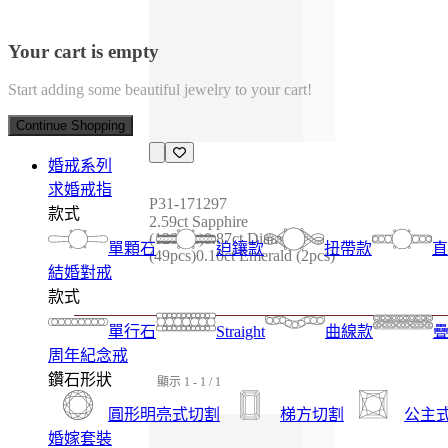
Your cart is empty
Start adding some beautiful jewelry to your cart!
Continue Shopping
婚戒系列
求婚戒指
P31-171297
款式
2.59ct Sapphire 
(120pcs)0.87ct Diamond 
單顆石
迫鑲款
扭帶款
直
(49pcs)0.10ct Emerald (2pcs)
結婚對戒
款式
單行石
Straight
曲線款
周年紀念戒
鑽石形狀
顯示 1 - 1 / 1
圓形明亮式切割
梯方切割
公主
婚嫁套裝