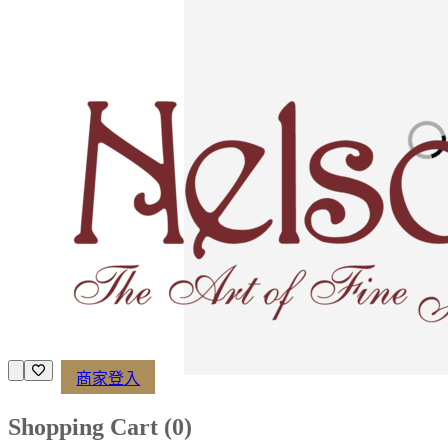
Loading imag
商家登入
Shopping Cart (
0
)