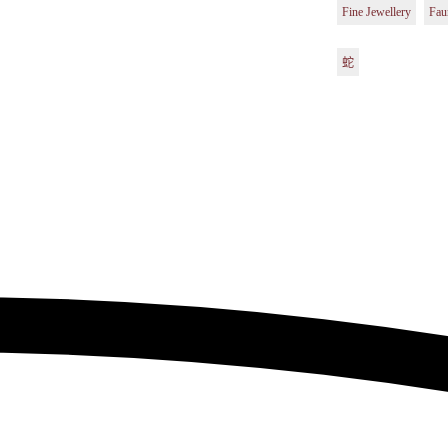
Fine Jewellery
Fau
蛇