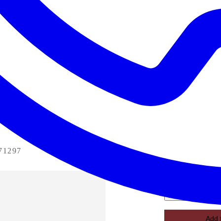
71297
R39-171297
Favorite
Add 