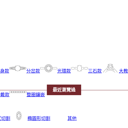
身款
分岔款
光環款
三石款
大教
最近瀏覽過
疊戴款
整圈鑲嵌
式切割
橢圓形切割
其他