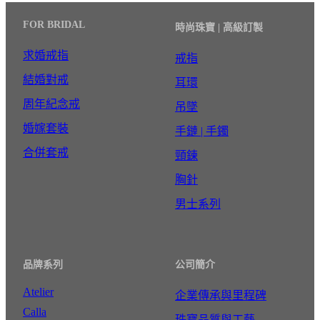
FOR BRIDAL
時尚珠寶 | 高級訂製
求婚戒指
戒指
結婚對戒
耳環
周年紀念戒
吊墜
婚嫁套裝
手鏈 | 手鐲
合併套戒
頸鍊
胸針
男士系列
品牌系列
公司簡介
Atelier
企業傳承與里程碑
Calla
珠寶品質與工藝