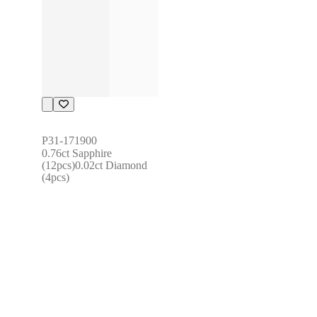
P31-171900
0.76ct Sapphire 
(12pcs)0.02ct Diamond 
(4pcs)