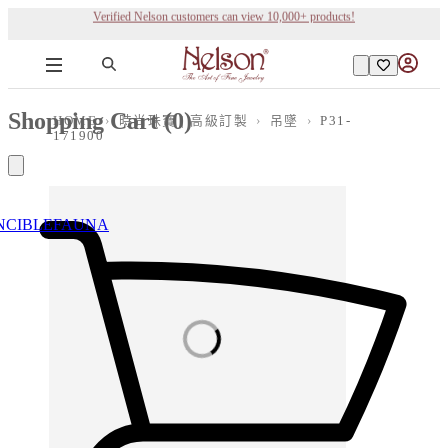
Verified Nelson customers can view 10,000+ products!
Shopping Cart (
0
)
HOME
›
時尚珠寶 | 高級訂製
›
吊墜
›
P31-
171900
NCIBLE
FAUNA
Loading images