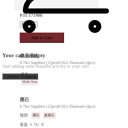
P31-171900
Favorite
Add to Cart
Your cart is empty
產品描述
0.76ct Sapphire (12pcs)0.02ct Diamond (4pcs)
Start adding some beautiful jewelry to your cart!
成色
Continue Shopping
Multi-Tone
邊石
0.76ct Sapphire (12pcs)0.02ct Diamond (4pcs)
種類:
鑽石
藍寶石
重量: 0.782 卡