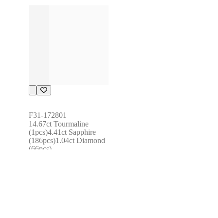
F31-172801
14.67ct Tourmaline 
(1pcs)4.41ct Sapphire 
(186pcs)1.04ct Diamond 
(66pcs)