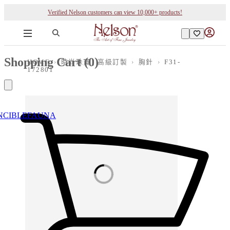
Verified Nelson customers can view 10,000+ products!
Shopping Cart (
0
)
HOME
›
時尚珠寶 | 高級訂製
›
胸針
›
F31-
172801
NCIBLE
FAUNA
Loading images