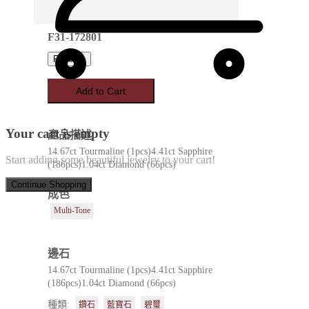
F31-172801
Favorite
Add to Cart
Your cart is empty
產品描述
14.67ct Tourmaline (1pcs)4.41ct Sapphire
Start adding some beautiful jewelry to your cart!
(186pcs)1.04ct Diamond (66pcs)
Continue Shopping
成色
Multi-Tone
邊石
14.67ct Tourmaline (1pcs)4.41ct Sapphire
(186pcs)1.04ct Diamond (66pcs)
種類:
鑽石
藍寶石
碧璽