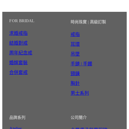
FOR BRIDAL
時尚珠寶 | 高級訂製
求婚戒指
戒指
結婚對戒
耳環
周年紀念戒
吊墜
婚嫁套裝
手鏈 | 手鐲
合併套戒
頸鍊
胸針
男士系列
品牌系列
公司簡介
Atelier