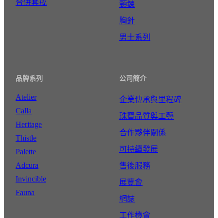
合併套戒
頸鍊
胸針
男士系列
品牌系列
公司簡介
Atelier
企業傳承與里程碑
Calla
珠寶品質與工藝
Heritage
合作夥伴關係
Thistle
可持續發展
Palette
Adcura
售後服務
Invincible
展覽會
Fauna
網誌
工作機會