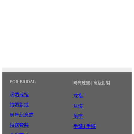
FOR BRIDAL
時尚珠寶 | 高級訂製
求婚戒指
戒指
結婚對戒
耳環
周年紀念戒
吊墜
婚嫁套裝
手鏈 | 手鐲