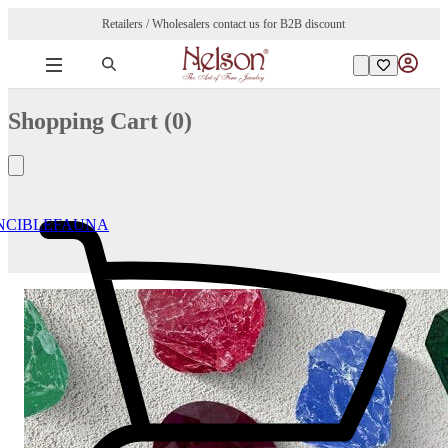
Retailers / Wholesalers contact us for B2B discount
Shopping Cart (
0
)
NCIBLE
FAUNA