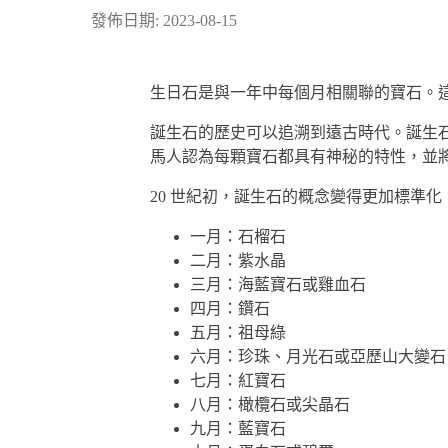
發佈日期: 2023-08-15
生日石是與一年中每個月相關聯的寶石。
誕生石的歷史可以追溯到遠古時代。誕生
馬人認為每顆寶石都具有神秘的特性，並
20 世紀初，誕生石的概念變得更加標準
一月：石榴石
二月：紫水晶
三月：海藍寶石或雞血石
四月：鑽石
五月：祖母綠
六月：珍珠、月光石或亞歷山大變石
七月：紅寶石
八月：橄欖石或尖晶石
九月：藍寶石