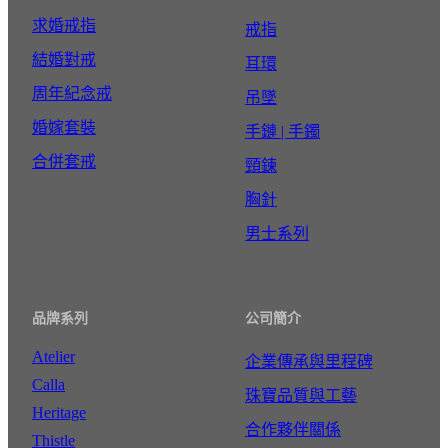
求婚戒指
戒指
結婚對戒
耳環
周年紀念戒
吊墜
婚嫁套裝
手鏈 | 手鐲
合併套戒
頸鍊
胸針
男士系列
品牌系列
公司簡介
Atelier
企業傳承與里程碑
Calla
珠寶品質與工藝
Heritage
合作夥伴關係
Thistle