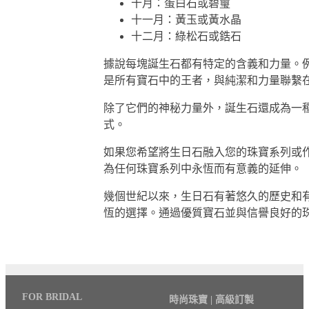
十月：蛋白石或碧璽
十一月：黃玉或黃水晶
十二月：綠松石或鋯石
據說每塊誕生石都有特定的含義和力量。
是所有寶石中的王者，與純潔和力量聯繫
除了它們的神秘力量外，誕生石還成為一
式。
如果您希望將生日石融入您的珠寶系列或
為任何珠寶系列中永恆而有意義的延伸。
幾個世紀以來，生日石有著悠久的歷史和
恆的選擇。通過優質寶石並與信譽良好的
FOR BRIDAL
時尚珠寶 | 高級訂製