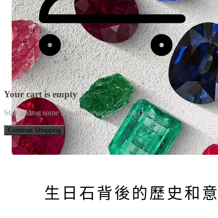
Your cart is empty
Start adding some beautiful jewelry to your cart!
Continue Shopping
生日石背後的歷史和