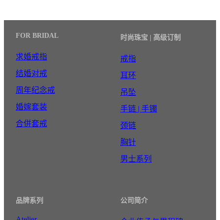
FOR BRIDAL
时尚珠宝 | 高级订制
求婚戒指
戒指
结婚对戒
耳环
周年纪念戒
吊坠
婚嫁套装
手链 | 手镯
合併套戒
颈链
胸针
男士系列
品牌系列
公司简介
Atelier