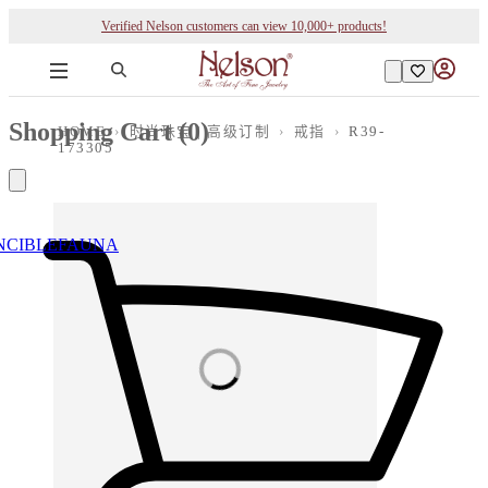
Verified Nelson customers can view 10,000+ products!
Shopping Cart (
0
)
HOME
›
时尚珠宝 | 高级订制
›
戒指
›
R39-
173305
NCIBLE
FAUNA
Loading images