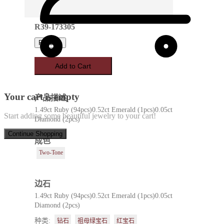
R39-173305
Favorite
Add to Cart
Your cart is empty
产品描述
1.49ct Ruby (94pcs)0.52ct Emerald (1pcs)0.05ct
Start adding some beautiful jewelry to your cart!
Diamond (2pcs)
Continue Shopping
成色
Two-Tone
边石
1.49ct Ruby (94pcs)0.52ct Emerald (1pcs)0.05ct
Diamond (2pcs)
种类:
钻石
祖母绿宝石
红宝石