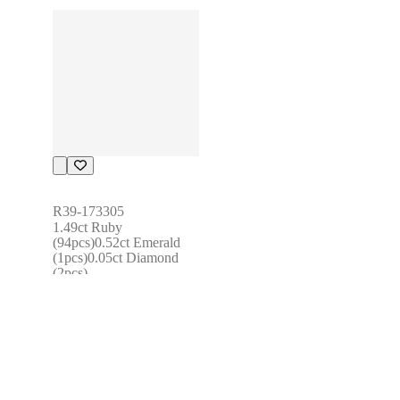
R39-173305
1.49ct Ruby 
(94pcs)0.52ct Emerald 
(1pcs)0.05ct Diamond 
(2pcs)