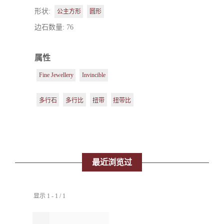
形状:
公主方形
圆形
边石数量: 76
属性
Fine Jewellery
Invincible
多行石
多行比
扭带
扭带比
最近浏览过
显示 1 - 1 / 1