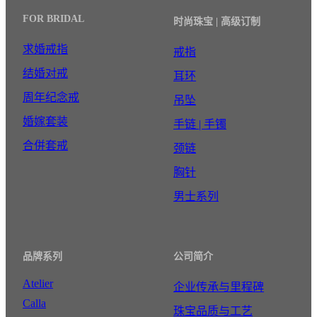
FOR BRIDAL
时尚珠宝 | 高级订制
求婚戒指
戒指
结婚对戒
耳环
周年纪念戒
吊坠
婚嫁套装
手链 | 手镯
合併套戒
颈链
胸针
男士系列
品牌系列
公司简介
Atelier
企业传承与里程碑
Calla
珠宝品质与工艺