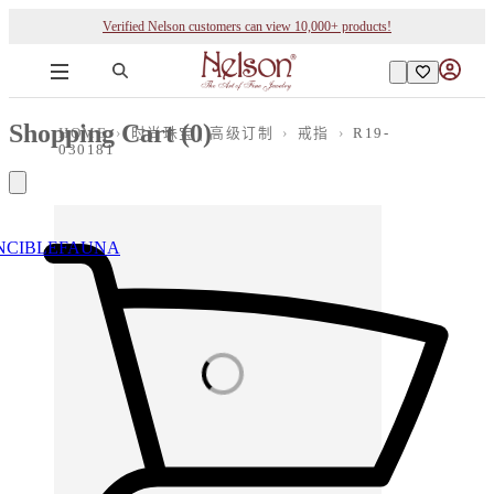
Verified Nelson customers can view 10,000+ products!
Shopping Cart (
0
)
HOME
›
时尚珠宝 | 高级订制
›
戒指
›
R19-
030181
NCIBLE
FAUNA
Loading images