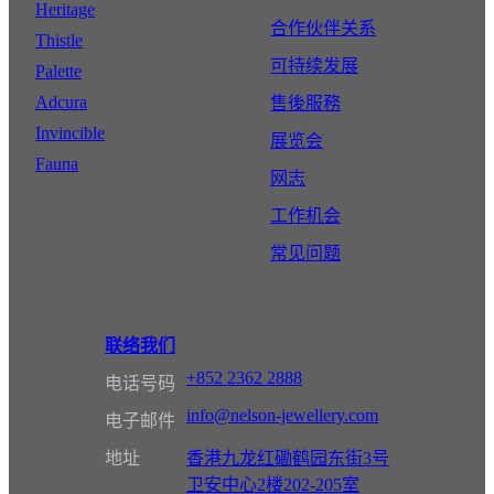
Heritage
合作伙伴关系
Thistle
可持续发展
Palette
Adcura
售後服務
Invincible
展览会
Fauna
网志
工作机会
常见问题
联络我们
+852 2362 2888
电话号码
info@nelson-jewellery.com
电子邮件
地址
香港九龙红磡鹤园东街3号
卫安中心2楼202-205室