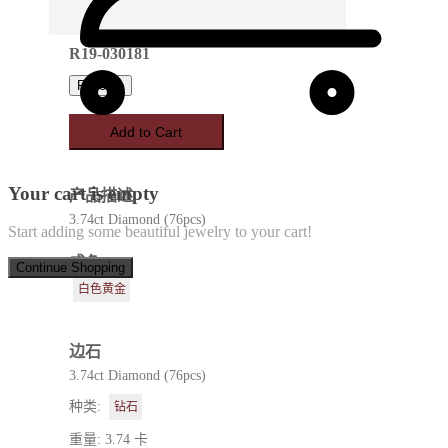
R19-030181
Favorite
Add to Cart
Your cart is empty
产品描述
3.74ct Diamond (76pcs)
Start adding some beautiful jewelry to your cart!
成色
Continue Shopping
白色黄金
边石
3.74ct Diamond (76pcs)
种类:
钻石
重量: 3.74 卡