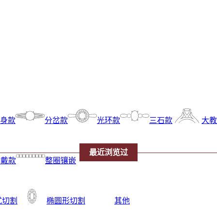
身款
分岔款
光环款
三石款
大教
最近浏览过
叠戴款
整圈镶嵌
式切割
椭圆形切割
其他