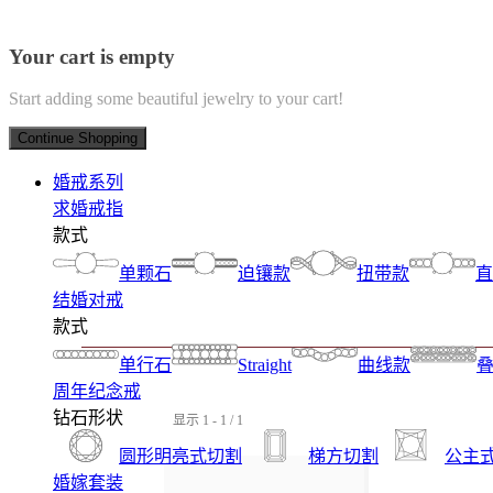
Your cart is empty
Start adding some beautiful jewelry to your cart!
Continue Shopping
婚戒系列
求婚戒指
款式
单颗石
迫镶款
扭带款
直
结婚对戒
款式
单行石
Straight
曲线款
周年纪念戒
钻石形状
显示 1 - 1 / 1
圆形明亮式切割
梯方切割
公主
婚嫁套装