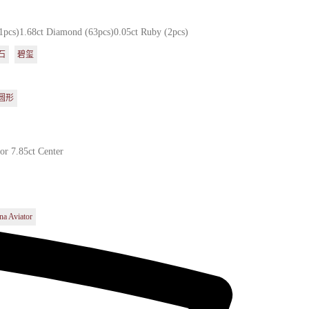
(1pcs)1.68ct Diamond (63pcs)0.05ct Ruby (2pcs)
石
碧玺
圆形
r 7.85ct Center
na Aviator