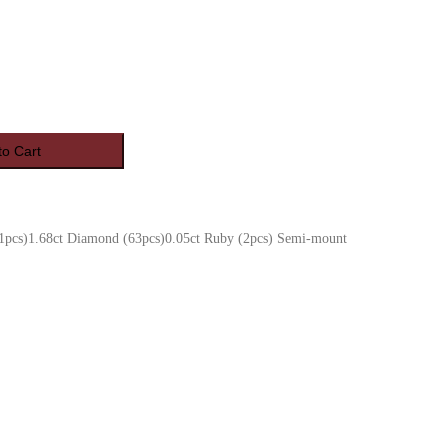
to Cart
(1pcs)1.68ct Diamond (63pcs)0.05ct Ruby (2pcs) Semi-mount