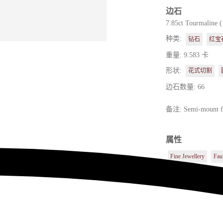
边石
7.85ct Tourmaline 
种类:
钻石
红宝
重量: 9.583 卡
形状:
花式切割
边石数量: 66
备注: Semi-mount fo
属性
Fine Jewellery
Fau
主石
其他