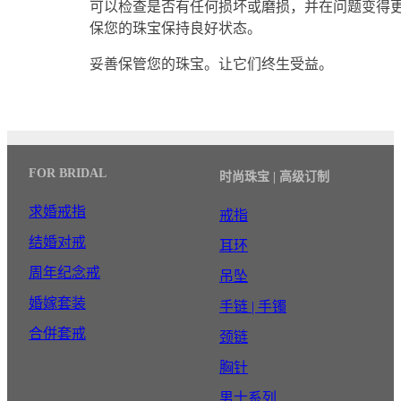
可以检查是否有任何损坏或磨损，并在问题变得
保您的珠宝保持良好状态。
妥善保管您的珠宝。让它们终生受益。
FOR BRIDAL
时尚珠宝 | 高级订制
求婚戒指
戒指
结婚对戒
耳环
周年纪念戒
吊坠
婚嫁套装
手链 | 手镯
合併套戒
颈链
胸针
男士系列