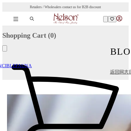
Retailers / Wholesalers contact us for B2B discount
Shopping Cart (
0
)
BLO
NCIBLE
FAUNA
返回网志