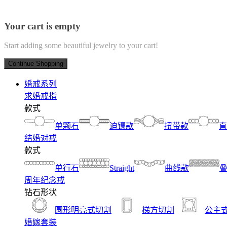
Your cart is empty
Start adding some beautiful jewelry to your cart!
Continue Shopping
婚戒系列
求婚戒指
款式
单颗石
迫镶款
扭带款
直
结婚对戒
款式
单行石
Straight
曲线款
周年纪念戒
钻石形状
圆形明亮式切割
梯方切割
公主
婚嫁套装