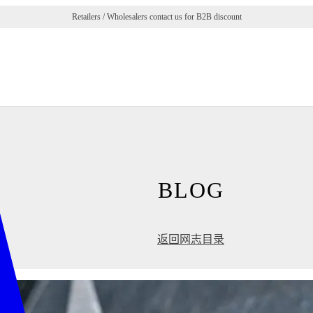
Verified Nelson customers can view 10,000+ products!
BLOG
返回网志目录