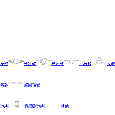
身款
分岔款
光环款
三石款
大教
叠戴款
整圈镶嵌
式切割
椭圆形切割
其他