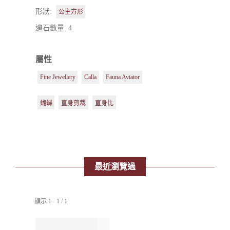
形狀:
公主方形
邊石數量: 4
屬性
Fine Jewellery
Calla
Fauna Aviator
蝴蝶
直身剪裁
直身比
最近瀏覽過
顯示 1 - 1 / 1