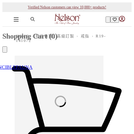
Verified Nelson customers can view 10,000+ products!
Shopping Cart (
0
)
HOME
›
時尚珠寶 | 高級訂製
›
戒指
›
R19-
141072
NCIBLE
FAUNA
Loading images