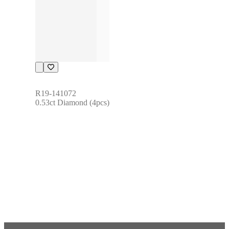
R19-141072
0.53ct Diamond (4pcs)