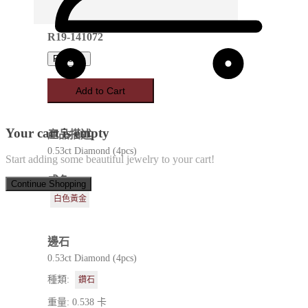
R19-141072
Favorite
Add to Cart
Your cart is empty
產品描述
0.53ct Diamond (4pcs)
Start adding some beautiful jewelry to your cart!
成色
Continue Shopping
白色黃金
邊石
0.53ct Diamond (4pcs)
種類:
鑽石
重量: 0.538 卡