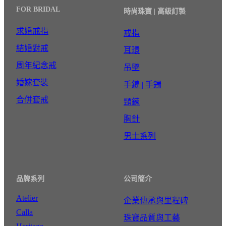
FOR BRIDAL
時尚珠寶 | 高級訂製
求婚戒指
戒指
結婚對戒
耳環
周年紀念戒
吊墜
婚嫁套裝
手鏈 | 手鐲
合併套戒
頸鍊
胸針
男士系列
品牌系列
公司簡介
Atelier
企業傳承與里程碑
Calla
珠寶品質與工藝