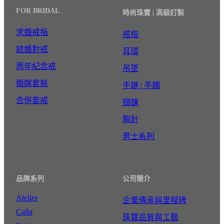
FOR BRIDAL
時尚珠寶 | 高級訂製
求婚戒指
戒指
結婚對戒
耳環
周年紀念戒
吊墜
婚嫁套裝
手鏈 | 手鐲
合併套戒
頸鍊
胸針
男士系列
品牌系列
公司簡介
Atelier
企業傳承與里程碑
Calla
珠寶品質與工藝