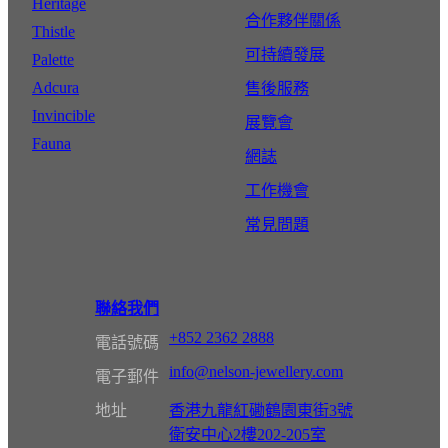
Heritage
合作夥伴關係
Thistle
可持續發展
Palette
Adcura
售後服務
Invincible
展覽會
Fauna
網誌
工作機會
常見問題
聯絡我們
+852 2362 2888
電話號碼
info@nelson-jewellery.com
電子郵件
地址
香港九龍紅磡鶴園東街3號
衛安中心2樓202-205室