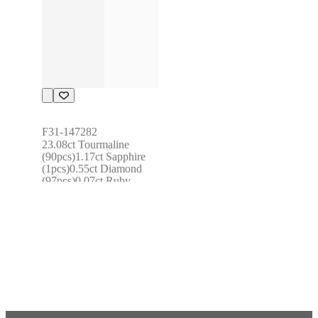
F31-147282
23.08ct Tourmaline 
(90pcs)1.17ct Sapphire 
(1pcs)0.55ct Diamond 
(97pcs)0.07ct Ruby 
(2pcs)