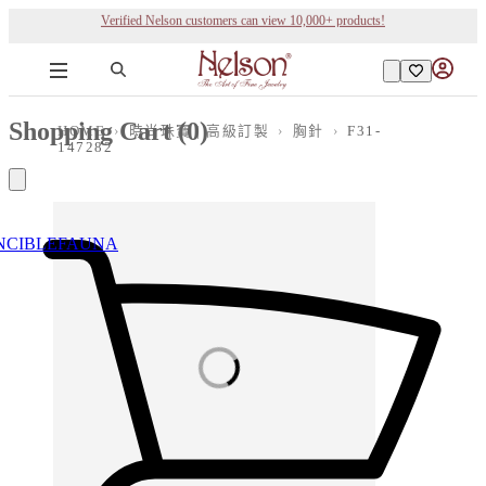
Verified Nelson customers can view 10,000+ products!
Shopping Cart (
0
)
HOME
›
時尚珠寶 | 高級訂製
›
胸針
›
F31-
147282
NCIBLE
FAUNA
Loading images