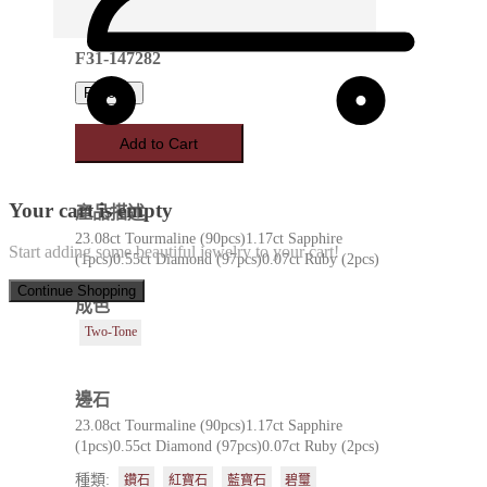
F31-147282
Favorite
Add to Cart
Your cart is empty
產品描述
23.08ct Tourmaline (90pcs)1.17ct Sapphire
Start adding some beautiful jewelry to your cart!
(1pcs)0.55ct Diamond (97pcs)0.07ct Ruby (2pcs)
Continue Shopping
成色
Two-Tone
邊石
23.08ct Tourmaline (90pcs)1.17ct Sapphire
(1pcs)0.55ct Diamond (97pcs)0.07ct Ruby (2pcs)
種類:
鑽石
紅寶石
藍寶石
碧璽