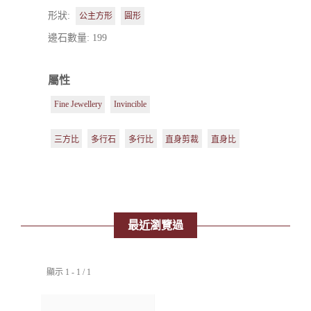
形狀:
公主方形
圓形
邊石數量: 199
屬性
Fine Jewellery
Invincible
三方比
多行石
多行比
直身剪裁
直身比
最近瀏覽過
顯示 1 - 1 / 1