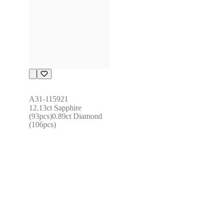
A31-115921
12.13ct Sapphire 
(93pcs)0.89ct Diamond 
(106pcs)