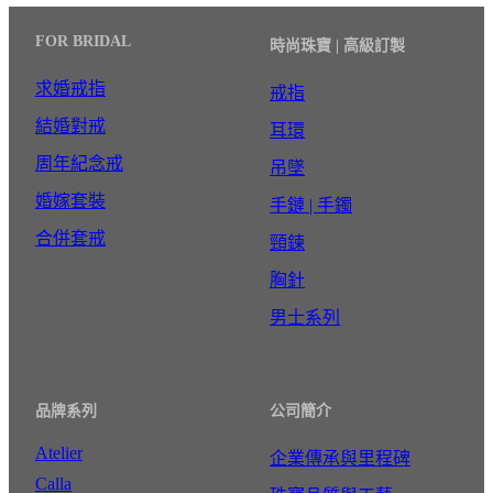
FOR BRIDAL
時尚珠寶 | 高級訂製
求婚戒指
戒指
結婚對戒
耳環
周年紀念戒
吊墜
婚嫁套裝
手鏈 | 手鐲
合併套戒
頸鍊
胸針
男士系列
品牌系列
公司簡介
Atelier
企業傳承與里程碑
Calla