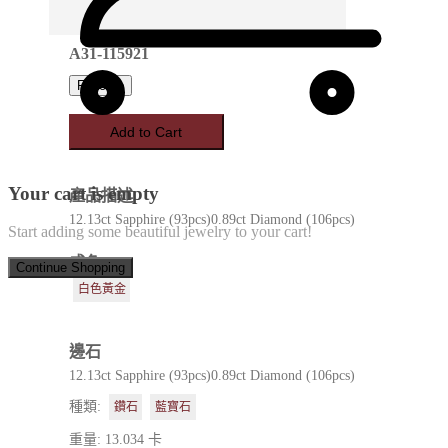
A31-115921
Favorite
Add to Cart
Your cart is empty
產品描述
12.13ct Sapphire (93pcs)0.89ct Diamond (106pcs)
Start adding some beautiful jewelry to your cart!
成色
Continue Shopping
白色黃金
邊石
12.13ct Sapphire (93pcs)0.89ct Diamond (106pcs)
種類:
鑽石
藍寶石
重量: 13.034 卡